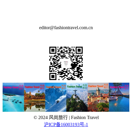
Contact us
editor@fashiontravel.com.cn
QR Code
© 2024 风尚旅行 | Fashion Travel
沪ICP备16003193号-1