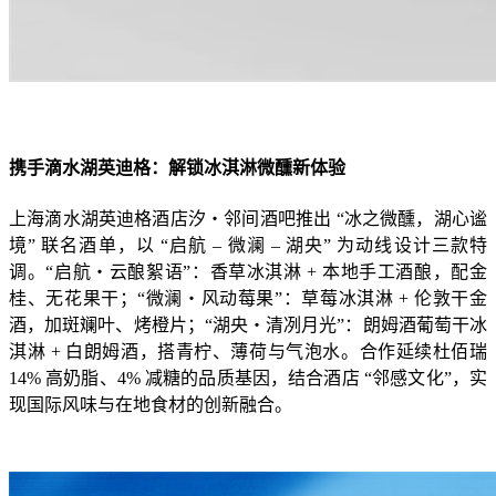
携手滴水湖英迪格：解锁冰淇淋微醺新体验
上海滴水湖英迪格酒店汐・邻间酒吧推出 “冰之微醺，湖心谧
境” 联名酒单，以 “启航 – 微澜 – 湖央” 为动线设计三款特
调。“启航・云酿絮语”：香草冰淇淋 + 本地手工酒酿，配金
桂、无花果干；“微澜・风动莓果”：草莓冰淇淋 + 伦敦干金
酒，加斑斓叶、烤橙片；“湖央・清冽月光”：朗姆酒葡萄干冰
淇淋 + 白朗姆酒，搭青柠、薄荷与气泡水。合作延续杜佰瑞
14% 高奶脂、4% 减糖的品质基因，结合酒店 “邻感文化”，实
现国际风味与在地食材的创新融合。