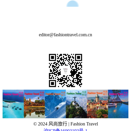
Contact us
editor@fashiontravel.com.cn
QR Code
© 2024 风尚旅行 | Fashion Travel
沪ICP备16003193号-1