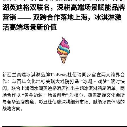
湖英迪格双联名，深耕高端场景赋能品牌
营销 —— 双跨合作落地上海，冰淇淋激
活高端场景新价值
新西兰高端冰淇淋品牌T’oBeray杜佰瑞同步官宣两大跨界合
作：与百年文化地标美琪大戏院打造 “冰凝・戏梦” 限时快
闪，联合上海滴水湖英迪格酒店推出主题冰淇淋鸡尾酒单。两
场合作以 “黄金奶源 + 场景创新” 为核心，覆盖高端文化会所
与奢华酒店赛道，彰显杜佰瑞深耕细分市场、赋能场景体验的
战略方向。