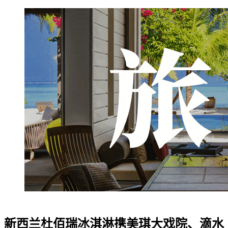
新西兰杜佰瑞冰淇淋携美琪大戏院、滴水