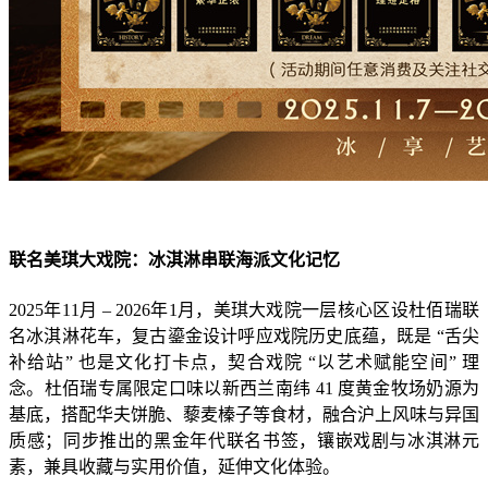
联名美琪大戏院：冰淇淋串联海派文化记忆
2025年11月 – 2026年1月，美琪大戏院一层核心区设杜佰瑞联
名冰淇淋花车，复古鎏金设计呼应戏院历史底蕴，既是 “舌尖
补给站” 也是文化打卡点，契合戏院 “以艺术赋能空间” 理
念。杜佰瑞专属限定口味以新西兰南纬 41 度黄金牧场奶源为
基底，搭配华夫饼脆、藜麦榛子等食材，融合沪上风味与异国
质感；同步推出的黑金年代联名书签，镶嵌戏剧与冰淇淋元
素，兼具收藏与实用价值，延伸文化体验。